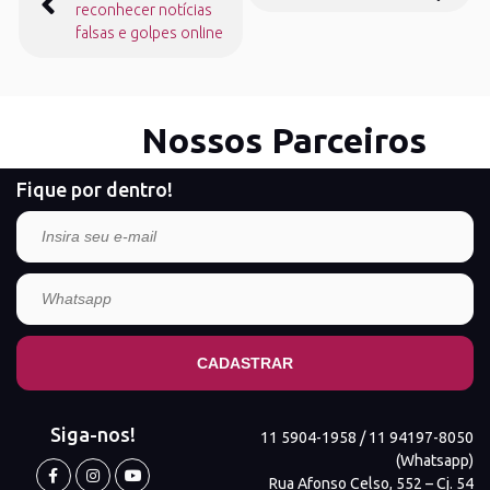
de
reconhecer notícias
Post
falsas e golpes online
Nossos Parceiros
Fique por dentro!
Siga-nos!
11 5904-1958 / 11 94197-8050
(Whatsapp)
Rua Afonso Celso, 552 – Cj. 54