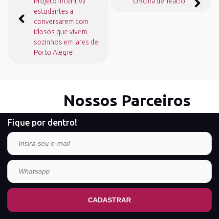
Projeto incentiva
Oficina de Teatro
de
estudantes a
Post
conversarem com
idosos que vivem
sozinhos em lares de
Porto Alegre
Nossos Parceiros
Fique por dentro!