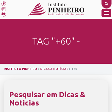
Skip
to
content
TO
NA
TAG "+60" -
INSTITUTO PINHEIRO
>
DICAS & NOTÍCIAS
>
+60
Pesquisar em Dicas &
Notícias
SEARCH BUTTON