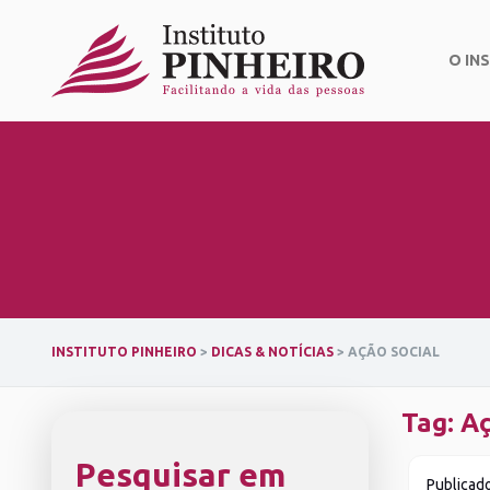
Skip
to
content
O IN
INSTITUTO PINHEIRO
>
DICAS & NOTÍCIAS
>
AÇÃO SOCIAL
Tag:
Aç
Pesquisar em
Publicad