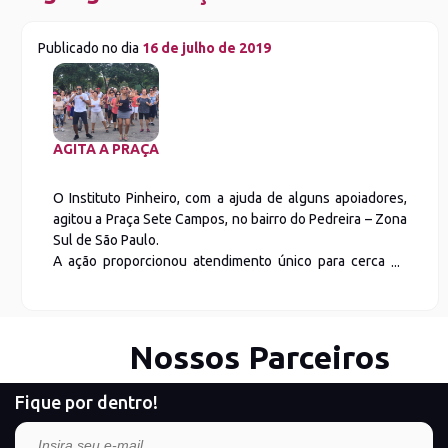
Publicado no dia
16 de julho de 2019
AGITA A PRAÇA
O Instituto Pinheiro, com a ajuda de alguns apoiadores,
agitou a Praça Sete Campos, no bairro do Pedreira – Zona
Sul de São Paulo.
A ação proporcionou atendimento único para cerca de
400 pessoas. Houve atendimento da UBS local, corte e
escovação de cabelo, orientação bucal, esmaltação,
atendimento oftalmológico, vacinação contra febre
amarela e muito mais.
Nossos Parceiros
Fique por dentro!