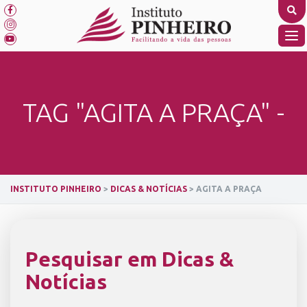
Skip
to
content
TO
NA
TAG "AGITA A PRAÇA" -
INSTITUTO PINHEIRO
>
DICAS & NOTÍCIAS
>
AGITA A PRAÇA
Pesquisar em Dicas &
Notícias
SEARCH BUTTON