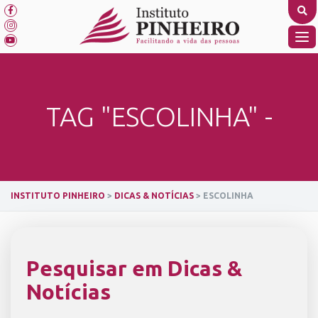
Skip
to
content
TO
NA
TAG "ESCOLINHA" -
INSTITUTO PINHEIRO
>
DICAS & NOTÍCIAS
>
ESCOLINHA
Pesquisar em Dicas &
Notícias
SEARCH BUTTON