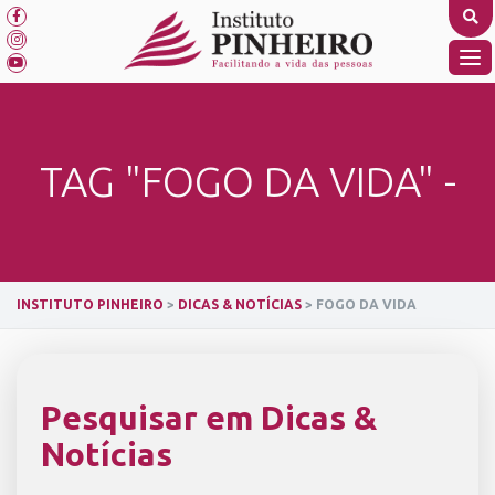
Skip
to
content
TO
NA
TAG "FOGO DA VIDA" -
INSTITUTO PINHEIRO
>
DICAS & NOTÍCIAS
>
FOGO DA VIDA
Pesquisar em Dicas &
Notícias
SEARCH BUTTON