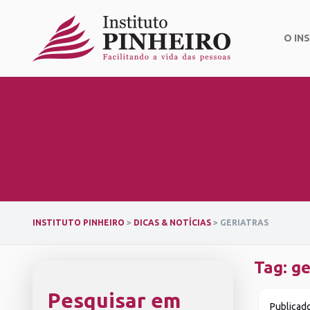
Skip
to
content
O IN
INSTITUTO PINHEIRO
>
DICAS & NOTÍCIAS
>
GERIATRAS
Tag:
ge
Pesquisar em
Publicad