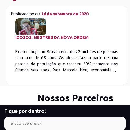
Publicado no dia
14 de setembro de 2020
IDOSOS: MESTRES DA NOVA ORDEM
Existem hoje, no Brasil, cerca de 22 milhões de pessoas
com mais de 65 anos. Os idosos fazem parte de uma
parcela da população que cresceu 20% somente nos
últimos seis anos. Para Marcelo Neri, economista da
Fundação Getúlio Vargas/RJ e coordenador da pesquisa
“Onde estão os idosos – Conhecimento contra a Covid-
19”, “a pandemia […]
Nossos Parceiros
Fique por dentro!