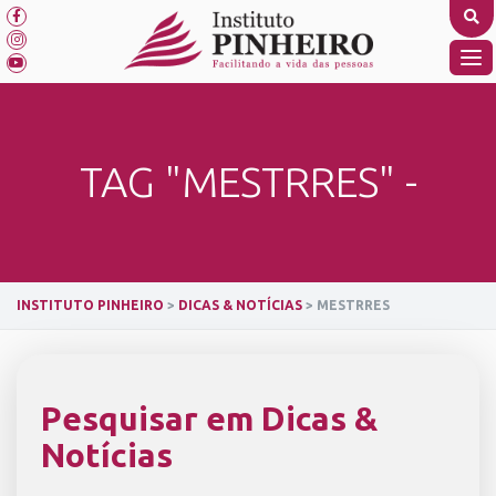
Skip
to
content
TO
NA
TAG "MESTRRES" -
INSTITUTO PINHEIRO
>
DICAS & NOTÍCIAS
>
MESTRRES
Pesquisar em Dicas &
Notícias
SEARCH BUTTON