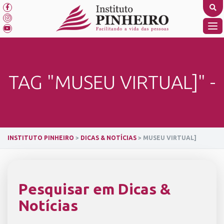
Skip
to
content
TO
NA
TAG "MUSEU VIRTUAL]" -
INSTITUTO PINHEIRO
>
DICAS & NOTÍCIAS
>
MUSEU VIRTUAL]
Pesquisar em Dicas &
Notícias
SEARCH BUTTON