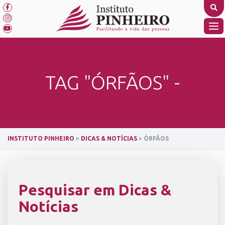
Skip
to
content
TO
NA
TAG "ÓRFÃOS" -
INSTITUTO PINHEIRO
>
DICAS & NOTÍCIAS
>
ÓRFÃOS
Pesquisar em Dicas &
Notícias
SEARCH BUTTON