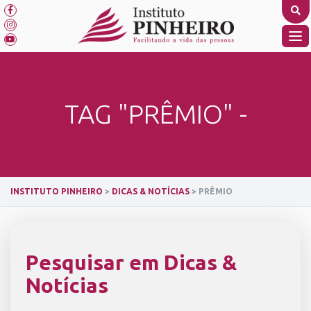
Skip
to
content
TO
NA
TAG "PRÊMIO" -
INSTITUTO PINHEIRO
>
DICAS & NOTÍCIAS
>
PRÊMIO
Pesquisar em Dicas &
Notícias
SEARCH BUTTON