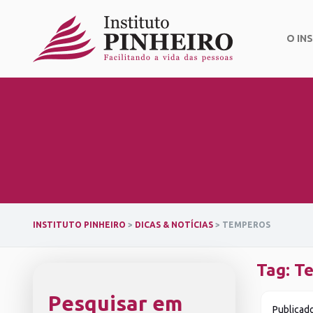
Skip
to
content
O IN
INSTITUTO PINHEIRO
>
DICAS & NOTÍCIAS
>
TEMPEROS
Tag:
T
Pesquisar em
Publicad