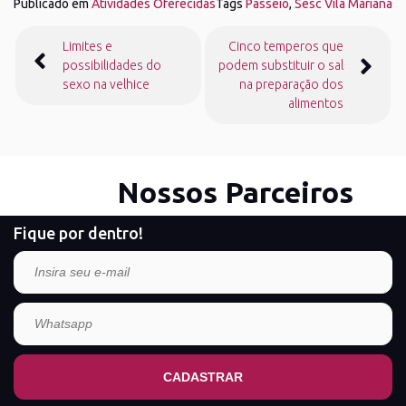
Publicado em
Atividades Oferecidas
Tags
Passeio
,
Sesc Vila Mariana
Navegação
Limites e
Cinco temperos que
de
possibilidades do
podem substituir o sal
Post
sexo na velhice
na preparação dos
alimentos
Nossos Parceiros
Fique por dentro!