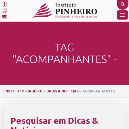
Skip
to
content
TO
NA
TAG
"ACOMPANHANTES" -
INSTITUTO PINHEIRO
>
DICAS & NOTÍCIAS
>
ACOMPANHANTES
Pesquisar em Dicas &