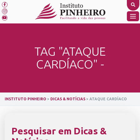
Skip
to
content
TO
NA
TAG "ATAQUE
CARDÍACO" -
INSTITUTO PINHEIRO
>
DICAS & NOTÍCIAS
>
ATAQUE CARDÍACO
Pesquisar em Dicas &