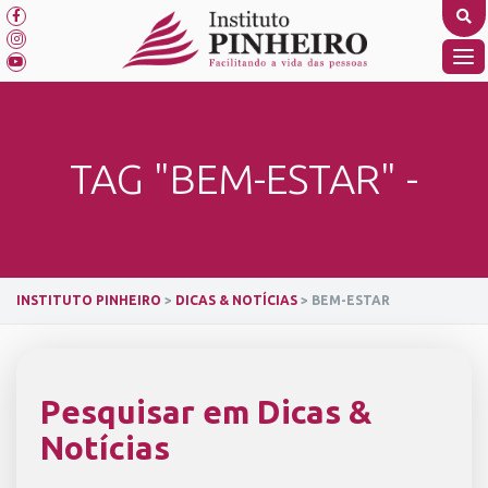
Skip
to
content
TO
NA
TAG "BEM-ESTAR" -
INSTITUTO PINHEIRO
>
DICAS & NOTÍCIAS
>
BEM-ESTAR
Pesquisar em Dicas &
Notícias
SEARCH BUTTON