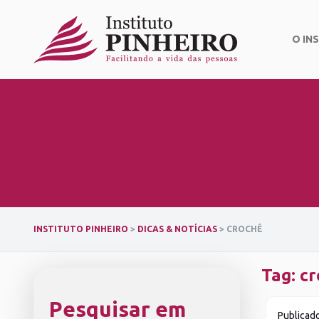
Skip
to
content
O IN
INSTITUTO PINHEIRO
>
DICAS & NOTÍCIAS
>
CROCHÊ
Tag:
cr
Pesquisar em
Publicad