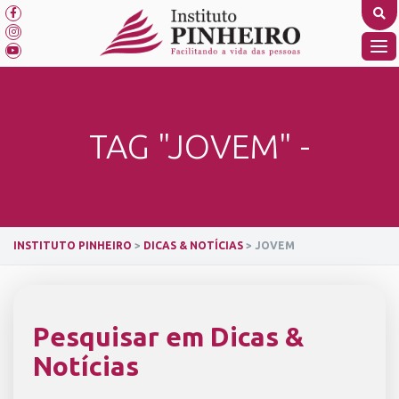
Skip
to
content
TO
NA
TAG "JOVEM" -
INSTITUTO PINHEIRO
>
DICAS & NOTÍCIAS
>
JOVEM
Pesquisar em Dicas &
Notícias
SEARCH BUTTON