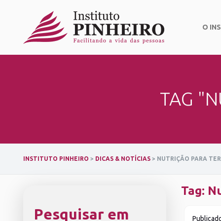
Skip
to
content
O IN
TAG "N
INSTITUTO PINHEIRO
>
DICAS & NOTÍCIAS
>
NUTRIÇÃO PARA TER
Tag:
Nu
Pesquisar em
Publicad