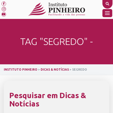
Skip
to
content
TO
NA
TAG "SEGREDO" -
INSTITUTO PINHEIRO
>
DICAS & NOTÍCIAS
>
SEGREDO
Pesquisar em Dicas &
Notícias
SEARCH BUTTON