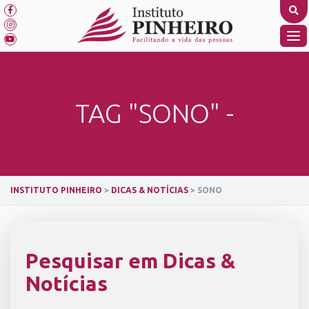
Skip
to
content
TO
NA
TAG "SONO" -
INSTITUTO PINHEIRO
>
DICAS & NOTÍCIAS
>
SONO
Pesquisar em Dicas &
Notícias
SEARCH BUTTON