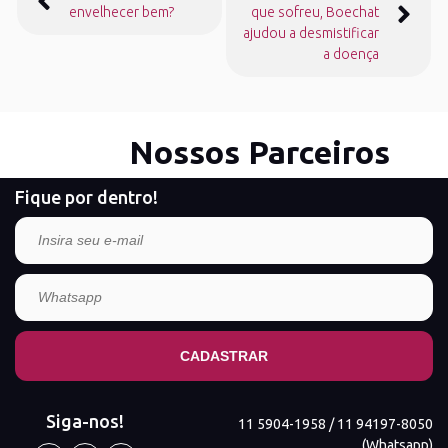
de
envelhecer bem?
que sofreu, Boechat
Post
ajudou a desmistificar
a doença
Nossos Parceiros
Fique por dentro!
Siga-nos!
11 5904-1958 / 11 94197-8050
(Whatsapp)