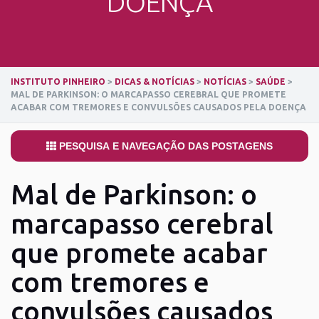
DOENÇA
INSTITUTO PINHEIRO
>
DICAS & NOTÍCIAS
>
NOTÍCIAS
>
SAÚDE
>
MAL DE PARKINSON: O MARCAPASSO CEREBRAL QUE PROMETE
ACABAR COM TREMORES E CONVULSÕES CAUSADOS PELA DOENÇA
PESQUISA E NAVEGAÇÃO DAS POSTAGENS
Mal de Parkinson: o
marcapasso cerebral
que promete acabar
com tremores e
convulsões causados