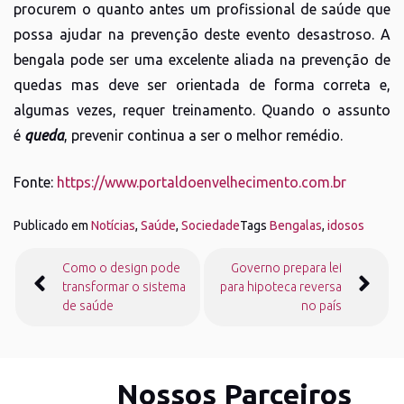
procurem o quanto antes um profissional de saúde que
possa ajudar na prevenção deste evento desastroso. A
bengala pode ser uma excelente aliada na prevenção de
quedas mas deve ser orientada de forma correta e,
algumas vezes, requer treinamento. Quando o assunto
é
queda
, prevenir continua a ser o melhor remédio.
Fonte:
https://www.portaldoenvelhecimento.com.br
Publicado em
Notícias
,
Saúde
,
Sociedade
Tags
Bengalas
,
idosos
Navegação
Como o design pode
Governo prepara lei
de
transformar o sistema
para hipoteca reversa
Post
de saúde
no país
Nossos Parceiros