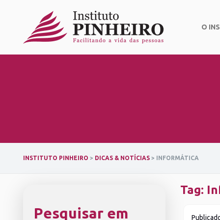
Skip
to
content
O IN
INSTITUTO PINHEIRO
>
DICAS & NOTÍCIAS
>
INFORMÁTICA
Tag:
In
Pesquisar em
Publicad