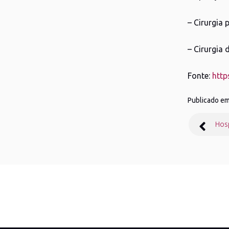
– Cirurgia
– Cirurgia
Fonte:
http
Publicado e
Nave
Hosp
de
Post