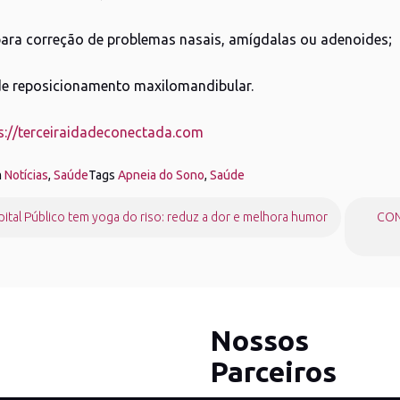
 para correção de problemas nasais, amígdalas ou adenoides;
 de reposicionamento maxilomandibular.
s://terceiraidadeconectada.com
m
Notícias
,
Saúde
Tags
Apneia do Sono
,
Saúde
gação
ital Público tem yoga do riso: reduz a dor e melhora humor
CON
Nossos
Parceiros