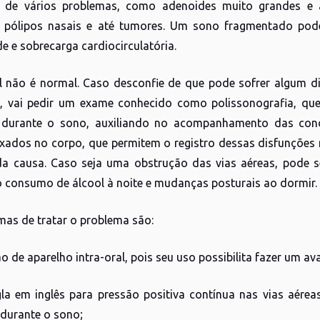
s de vários problemas, como adenoides muito grandes e am
 pólipos nasais e até tumores. Um sono fragmentado pode
ade e sobrecarga cardiocirculatória.
 não é normal. Caso desconfie de que pode sofrer algum dis
, vai pedir um exame conhecido como polissonografia, que 
s durante o sono, auxiliando no acompanhamento das cond
ixados no corpo, que permitem o registro dessas disfunções 
a causa. Caso seja uma obstrução das vias aéreas, pode 
 consumo de álcool à noite e mudanças posturais ao dormir.
mas de tratar o problema são:
o de aparelho intra-oral, pois seu uso possibilita fazer um a
gla em inglês para pressão positiva contínua nas vias aére
 durante o sono;