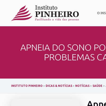
Skip
to
content
O IN
APNEIA DO SONO PO
PROBLEMAS CA
INSTITUTO PINHEIRO
>
DICAS & NOTÍCIAS
>
NOTÍCIAS
>
SAÚDE
>
Apne