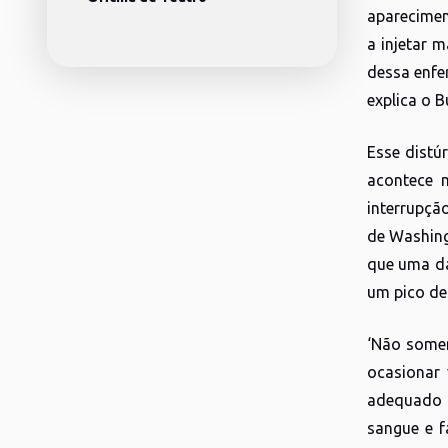
aparecimen
a injetar m
dessa enfe
explica o 
Esse distú
acontece 
interrupçã
de Washing
que uma da
um pico de
‘Não somen
ocasionar 
adequado 
sangue e f