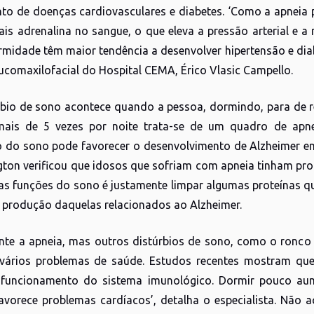
to de doenças cardiovasculares e diabetes. ‘Como a apneia 
ais adrenalina no sangue, o que eleva a pressão arterial e a 
rmidade têm maior tendência a desenvolver hipertensão e dia
Bucomaxilofacial do Hospital CEMA, Érico Vlasic Campello.
rbio de sono acontece quando a pessoa, dormindo, para de r
mais de 5 vezes por noite trata-se de um quadro de apne
o do sono pode favorecer o desenvolvimento de Alzheimer e
ton verificou que idosos que sofriam com apneia tinham prot
s funções do sono é justamente limpar algumas proteínas qu
 produção daquelas relacionados ao Alzheimer.
te a apneia, mas outros distúrbios de sono, como o ronco 
vários problemas de saúde. Estudos recentes mostram que
funcionamento do sistema imunológico. Dormir pouco aum
avorece problemas cardíacos’, detalha o especialista. Não a