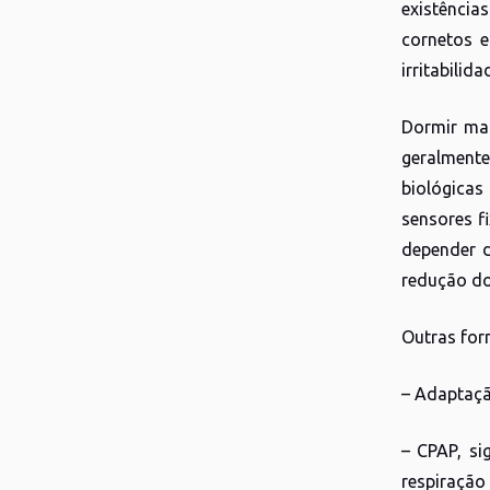
existência
cornetos e
irritabilid
Dormir mal
geralmente
biológica
sensores f
depender d
redução do
Outras for
– Adaptaçã
– CPAP, si
respiração