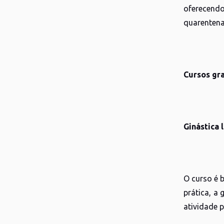
oferecend
quarentena.
Cursos gra
Ginástica 
O curso é 
prática, a
atividade 