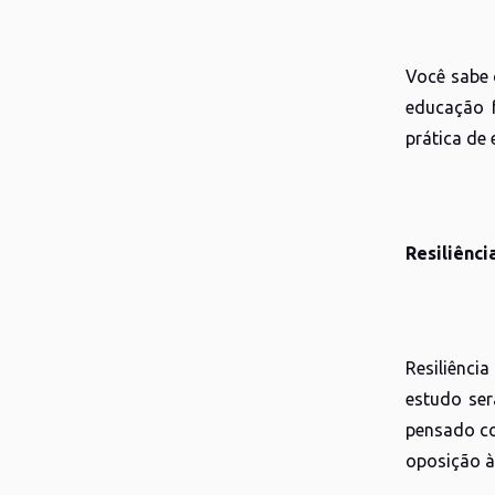
Você sabe 
educação f
prática de 
Resiliênci
Resiliênci
estudo ser
pensado co
oposição à