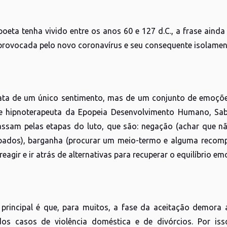
oeta tenha vivido entre os anos 60 e 127 d.C., a frase aind
rovocada pelo novo coronavírus e seu consequente isolament
ata de um único sentimento, mas de um conjunto de emoçõe
e hipnoterapeuta da Epopeia Desenvolvimento Humano, Sab
ssam pelas etapas do luto, que são: negação (achar que não
pados), barganha (procurar um meio-termo e alguma recompe
reagir e ir atrás de alternativas para recuperar o equilíbrio em
principal é que, para muitos, a fase da aceitação demora
os casos de violência doméstica e de divórcios. Por iss