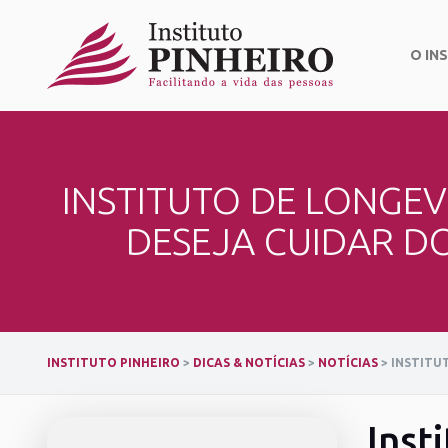
Skip
to
content
O IN
INSTITUTO DE LONGE
DESEJA CUIDAR D
INSTITUTO PINHEIRO
>
DICAS & NOTÍCIAS
>
NOTÍCIAS
>
INSTITU
Inst