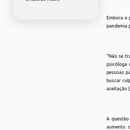
Embora o p
pandemia p
“Não se tr
psicóloga 
pessoas pa
buscar cul
aceitação (
A questão 
aumento d