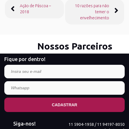
Ação de Páscoa –
10 razões para não
de
2018
temer o
Post
envelhecimento
Nossos Parceiros
Fique por dentro!
Siga-nos!
11 5904-1958 / 11 94197-8050