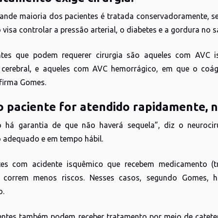
grande maioria dos pacientes é tratada conservadoramente, se
visa controlar a pressão arterial, o diabetes e a gordura no s
ntes que podem requerer cirurgia são aqueles com AVC 
o cerebral, e aqueles com AVC hemorrágico, em que o coá
afirma Gomes.
 o paciente for atendido rapidamente, 
o há garantia de que não haverá sequela”, diz o neuroci
 adequado e em tempo hábil.
tes com acidente isquêmico que recebem medicamento (tr
a correm menos riscos. Nesses casos, segundo Gomes, há
o.
entes também podem receber tratamento por meio de catet