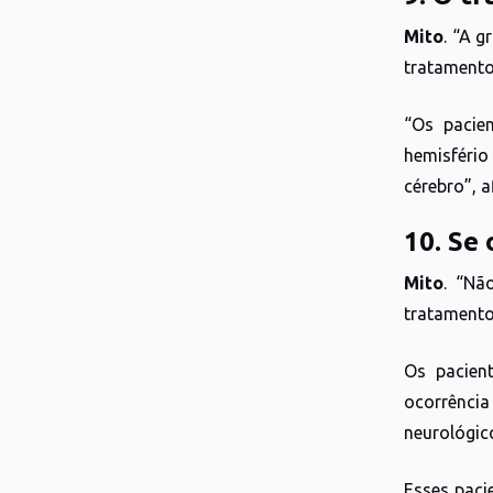
Mito
. “A 
tratamento 
“Os pacie
hemisféri
cérebro”, 
10. Se
Mito
. “Nã
tratamento
Os pacien
ocorrênci
neurológic
Esses paci