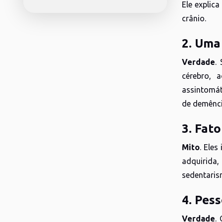
Ele explic
crânio.
2. Uma
Verdade
.
cérebro, 
assintomát
de demênci
3. Fato
Mito
. Ele
adquirida
sedentaris
4. Pes
Verdade
.