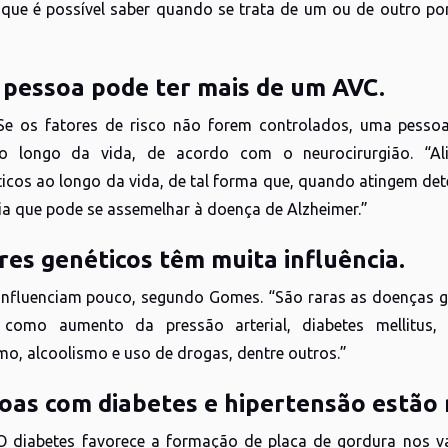
a que é possível saber quando se trata de um ou de outro p
 pessoa pode ter mais de um AVC.
 Se os fatores de risco não forem controlados, uma pessoa
ao longo da vida, de acordo com o neurocirurgião. “A
icos ao longo da vida, de tal forma que, quando atingem det
a que pode se assemelhar à doença de Alzheimer.”
res genéticos têm muita influência.
s influenciam pouco, segundo Gomes. “São raras as doenças g
, como aumento da pressão arterial, diabetes mellitus, 
mo, alcoolismo e uso de drogas, dentre outros.”
soas com diabetes e hipertensão estão 
 O diabetes favorece a formação de placa de gordura nos v