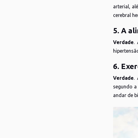
arterial, 
cerebral h
5. A a
Verdade
.
hipertensã
6. Exer
Verdade
.
segundo a 
andar de bi