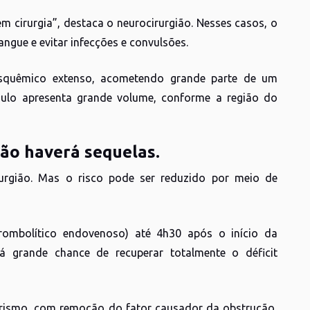
m cirurgia”, destaca o neurocirurgião. Nesses casos, o
angue e evitar infecções e convulsões.
isquêmico extenso, acometendo grande parte de um
gulo apresenta grande volume, conforme a região do
não haverá sequelas.
rurgião. Mas o risco pode ser reduzido por meio de
ombolítico endovenoso) até 4h30 após o início da
 grande chance de recuperar totalmente o déficit
erismo, com remoção do fator causador da obstrução,