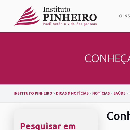
Skip
to
content
O IN
CONHEÇA
INSTITUTO PINHEIRO
>
DICAS & NOTÍCIAS
>
NOTÍCIAS
>
SAÚDE
>
Conh
Pesquisar em