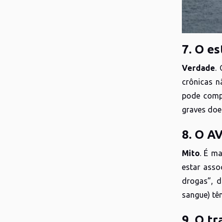
7. O es
Verdade
.
crônicas n
pode compr
graves doe
8. O A
Mito
. É m
estar asso
drogas”, d
sangue) têm
9. O tr