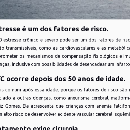
tresse é um dos fatores de risco.
 O estresse crônico e severo pode ser um dos fatores de 
ão transmissíveis, como as cardiovasculares e as metabólic
ometer os mecanismos de compensação fisiológicos e imuno
nças, inclusive com possibilidades de desencadear um infarto 
VC ocorre depois dos 50 anos de idade.
ais comum após essa idade, porque os fatores de risco são
ciado a outras doenças, como aneurisma cerebral, malfor
iz Gomes. Ele acrescenta que crianças com anemia falcif
 alto risco de desenvolver acidente vascular cerebral isquêmi
atamento exige cirurgia.