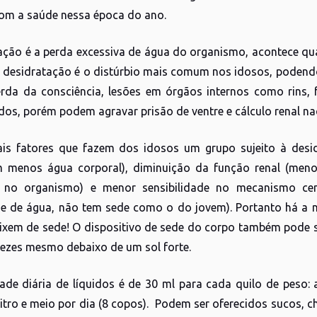
com a saúde nessa época do ano.
ação é a perda excessiva de água do organismo, acontece qu
A desidratação é o distúrbio mais comum nos idosos, podendo
erda da consciência, lesões em órgãos internos como rins,
dos, porém podem agravar prisão de ventre e cálculo renal n
ais fatores que fazem dos idosos um grupo sujeito à desi
 menos água corporal), diminuição da função renal (menor
o no organismo) e menor sensibilidade no mecanismo ce
e de água, não tem sede como o do jovem). Portanto há a n
ixem de sede! O dispositivo de sede do corpo também pode 
vezes mesmo debaixo de um sol forte.
ade diária de líquidos é de 30 ml para cada quilo de pes
itro e meio por dia (8 copos). Podem ser oferecidos sucos, ch