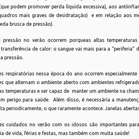
 (que podem promover perda líquida excessiva), aos antiinfl
quadros mais graves de desidratação) e em relação aos m
ueda brusca de pressão).
 pressão no verão ocorrem porqueas altas temperaturas
 transferência de calor: o sangue vai mais para a “periferia”
a pressão.
es respiratórias nessa época do ano ocorrem especialmente 
es que alternam o ambiente aberto com ambientes refrigerado
tas temperaturas e ser capaz de manter um ambiente na chama
um perigo para saúde. Além disso, é necessária a manutençã
ita periodicamente, o que raramente acontece. Janelas abertas 
es cuidados no verão com os idosos são importantes para
eia de vida, férias e festas, mas também com muita saúde!