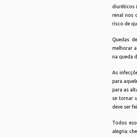
diuréticos
renal nos 
risco de q
Quedas de
melhorar a
na queda d
As infecçõ
para aquel
para as al
se tornar 
deve ser fe
Todos ess
alegria: ch