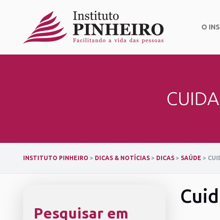
Skip
to
content
O IN
CUIDA
INSTITUTO PINHEIRO
>
DICAS & NOTÍCIAS
>
DICAS
>
SAÚDE
>
CUI
Cuid
Pesquisar em