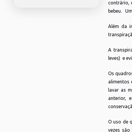
contrário,
bebeu. Uma
Além da i
transpiraçã
A transpir
leves) e ev
Os quadros
alimentos 
lavar as m
anterior,
conservaçã
O uso de q
vezes são 