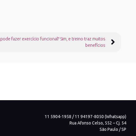
pode fazer exercício funcional? Sim, e treino traz muitos
benefícios
11 5904-1958 / 11 94197-8050 (Whatsapp)
Rua Afonso Celso, 552 – Cj. 54
São Paulo / SP