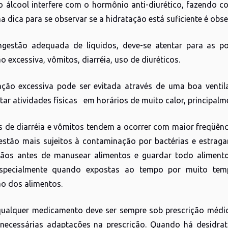
 o álcool interfere com o hormônio anti-diurético, fazendo c
 dica para se observar se a hidratação está suficiente é obse
ngestão adequada de líquidos, deve-se atentar para as 
o excessiva, vômitos, diarréia, uso de diuréticos.
ação excessiva pode ser evitada através de uma boa venti
itar atividades físicas em horários de muito calor, principal
 de diarréia e vômitos tendem a ocorrer com maior freqüên
estão mais sujeitos à contaminação por bactérias e estra
ãos antes de manusear alimentos e guardar todo alimento p
 especialmente quando expostas ao tempo por muito tem
o dos alimentos.
ualquer medicamento deve ser sempre sob prescrição médi
necessárias adaptações na prescrição. Quando há desidra