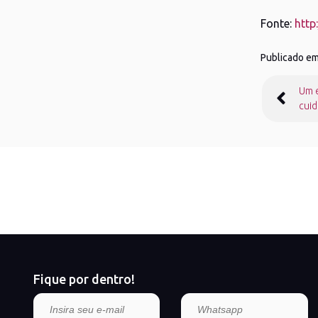
Fonte:
http
Publicado e
Nave
Um e
de
cui
Post
Fique por dentro!