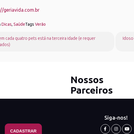
://geriavida.com.br
m
Dicas
,
Saúde
Tags
Verão
gação
m cada quatro pets está na terceira idade (e requer
Idoso 
dados)
Nossos
Parceiros
Siga-nos!