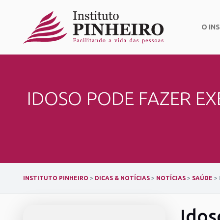
Skip
to
content
O IN
IDOSO PODE FAZER EXE
INSTITUTO PINHEIRO
>
DICAS & NOTÍCIAS
>
NOTÍCIAS
>
SAÚDE
>
Idos