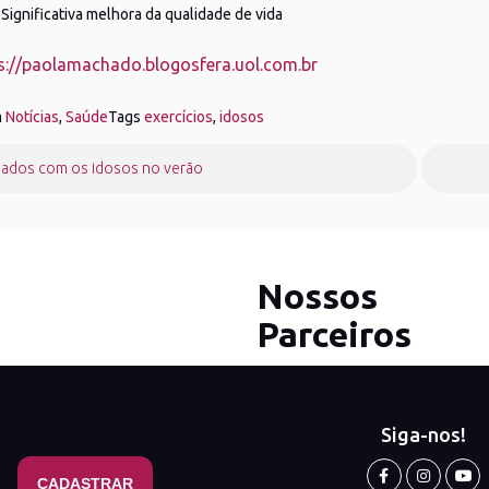
Significativa melhora da qualidade de vida
s://paolamachado.blogosfera.uol.com.br
m
Notícias
,
Saúde
Tags
exercícios
,
idosos
gação
dados com os idosos no verão
Nossos
Parceiros
Siga-nos!