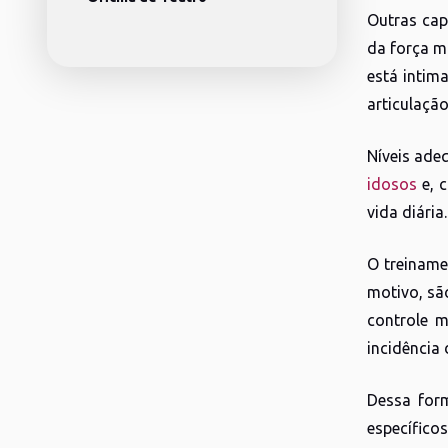
Outras cap
da força m
está intim
articulação
Níveis ade
idosos
e, 
vida diária.
O treiname
motivo, sã
controle m
incidência
Dessa form
específico