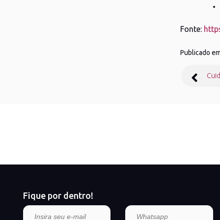
Fonte:
http
Publicado e
Nave
Cui
de
Post
Fique por dentro!