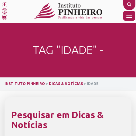
Skip
to
content
TO
NA
TAG "IDADE" -
INSTITUTO PINHEIRO
>
DICAS & NOTÍCIAS
>
IDADE
Pesquisar em Dicas &
Notícias
SEARCH BUTTON