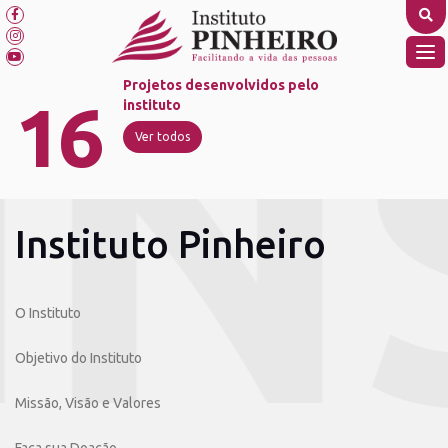
Skip
to
content
TO
NA
Projetos desenvolvidos pelo
16
instituto
Ver todos
Instituto Pinheiro
O Instituto
Objetivo do Instituto
Missão, Visão e Valores
Faça sua Doação