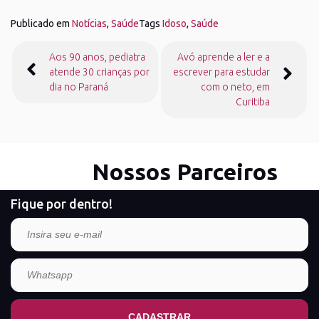
Publicado em
Notícias
,
Saúde
Tags
Idoso
,
Saúde
Navegação
Aos 90 anos, pediatra
Avó aprende a ler e a
de
atende 30 crianças por
escrever para estudar
Post
dia no Paraná
com o neto, em
Curitiba
Nossos Parceiros
Fique por dentro!